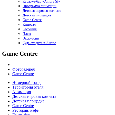
Караоке-бар «Amore Si»
Программа анимации
Детская игровая комната
Детская площадка
Game Centre
Кинозал
Бассейны
Пляж
Экскурсии
Куда сходить в Анапе
Game Centre
Фотогалерея
Game Centre
Номерной фонд
Территория отеля
Анимация
Детская игровая комната
Детская площадка
Game Centre
Ресторан, кафе
Гриль-бар