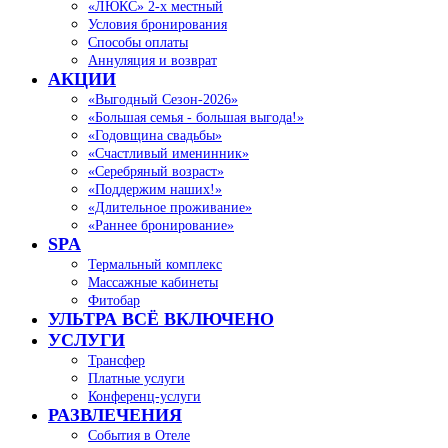
«ЛЮКС» 2-х местный
Условия бронирования
Способы оплаты
Аннуляция и возврат
АКЦИИ
«Выгодный Сезон-2026»
«Большая семья - большая выгода!»
«Годовщина свадьбы»
«Счастливый именинник»
«Серебряный возраст»
«Поддержим наших!»
«Длительное проживание»
«Раннее бронирование»
SPA
Термальный комплекс
Массажные кабинеты
Фитобар
УЛЬТРА ВСЁ ВКЛЮЧЕНО
УСЛУГИ
Трансфер
Платные услуги
Конференц-услуги
РАЗВЛЕЧЕНИЯ
События в Отеле